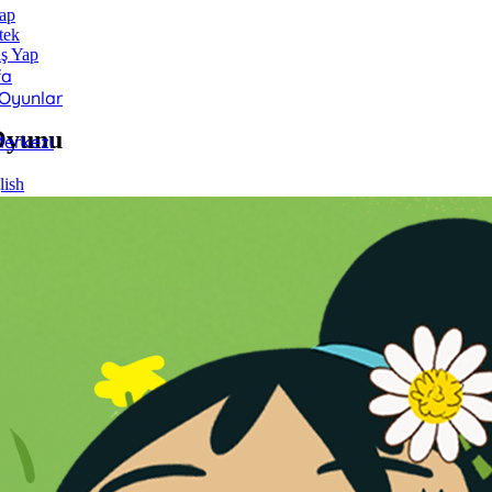
ap
tek
ış Yap
fa
 Oyunlar
 Oyunu
erkezi
lish