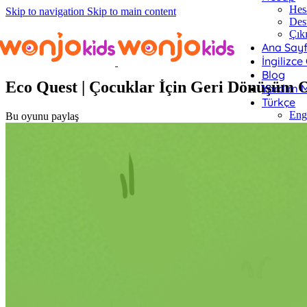
Hes
Skip to navigation
Skip to main content
Des
Çık
Ana Say
Oyunlar
/ Eco Quest | Çocuklar İçin Geri Dönüşüm Oyunu
İngilizce
Blog
Eco Quest | Çocuklar İçin Geri Dönüşüm
Yardım M
Türkçe
Eng
Bu oyunu paylaş