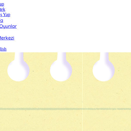
ap
tek
ış Yap
fa
 Oyunlar
erkezi
lish