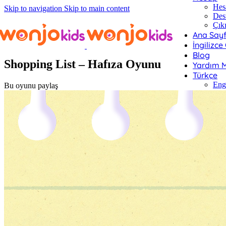
Hes
Skip to navigation
Skip to main content
Des
Çık
Ana Say
Oyunlar
/ Shopping List – Hafıza Oyunu
İngilizce
Blog
Shopping List – Hafıza Oyunu
Yardım M
Türkçe
Eng
Bu oyunu paylaş