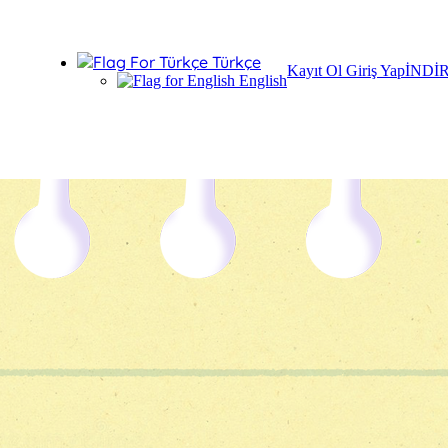
Türkçe
Kayıt Ol
Giriş Yap
İNDİ
English